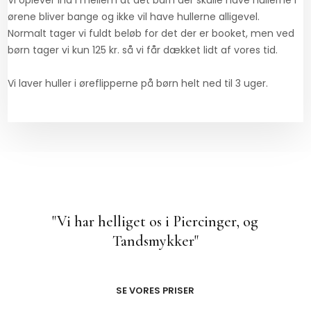
Vi oplever ind i mellem at det barn der skulle have hullerne i
ørene bliver bange og ikke vil have hullerne alligevel.
Normalt tager vi fuldt beløb for det der er booket, men ved
børn tager vi kun 125 kr. så vi får dækket lidt af vores tid.
Vi laver huller i øreflipperne på børn helt ned til 3 uger.​
"Vi har helliget os i Piercinger, og
Tandsmykker"
SE VORES PRISER