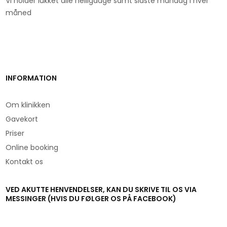
Vi holder lukket alle helligdage samt sidste mandag i hver
måned
INFORMATION
Om klinikken
Gavekort
Priser
Online booking
Kontakt os
VED AKUTTE HENVENDELSER, KAN DU SKRIVE TIL OS VIA
MESSINGER (HVIS DU FØLGER OS PÅ FACEBOOK)