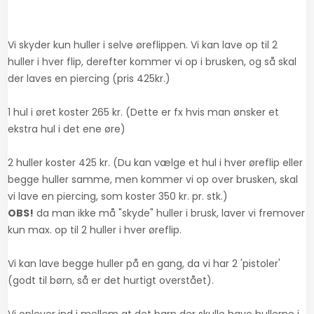
​​Vi skyder kun huller i selve øreflippen. Vi kan lave op til 2
huller i hver flip, derefter kommer vi op i brusken, og så skal
der laves en piercing (pris 425kr.)​
1 hul i øret koster 265 kr. (Dette er fx hvis man ønsker et
ekstra hul i det ene øre)
2 huller koster 425 kr. (Du kan vælge et hul i hver øreflip eller
begge huller samme, men kommer vi op over brusken, skal
vi lave en piercing, som koster 350 kr. pr. stk.)
​OBS!
da man ikke må "skyde" huller i brusk, laver vi fremover
kun max. op til 2 huller i hver øreflip.
Vi kan lave begge huller på en gang, da vi har 2 'pistoler'
(godt til børn, så er det hurtigt overstået).