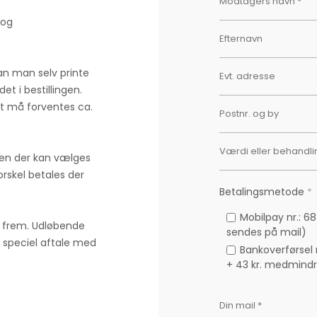
 og
an man selv printe
det i bestillingen.
t må forventes ca.
men der kan vælges
orskel betales der
Betalingsmetode
*
Mobilpay nr.: 6
r frem. Udløbende
sendes på mail)
 speciel aftale med
Bankoverførsel 
+ 43 kr. medmindr