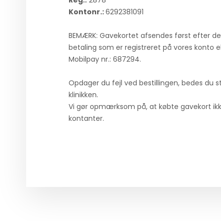
Reg.:
2878
Kontonr.:
6292381091
BEMÆRK: Gavekortet afsendes først efter d
betaling som er registreret på vores konto el
Mobilpay nr.: 687294.
​Opdager du fejl ved bestillingen, bedes du s
klinikken.
Vi gør opmærksom på, at købte gavekort ikk
kontanter.​