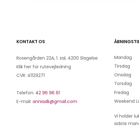
​KONTAKT OS
ÅBNINGSTI
​Mandag
Rosengården 22A, 1. sal, 4200 Slagelse
Tirsdag
Klik her for rutevejledning
Onsdag
CVR: 41129271
Torsdag
Fredag
Telefon:
42 96 96 61​
Weekend L
E-mail:
anniadk@gmail.com
Vi holder l
sidste man