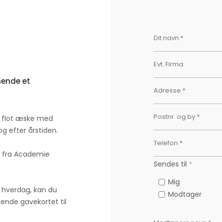
hende et
en flot æske med
og efter årstiden.
e fra Academie
Sendes til
*
Mig
in hverdag, kan du
Modtager
sende gavekortet til